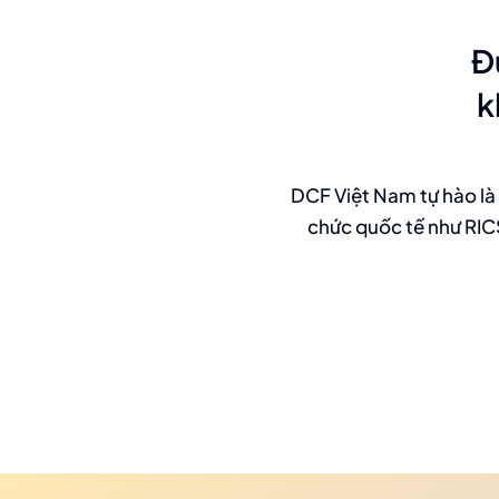
Đ
k
DCF Việt Nam tự hào là 
chức quốc tế như RICS