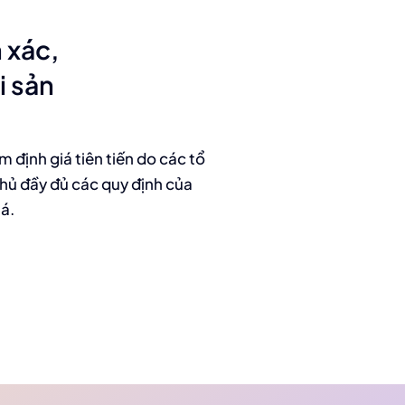
 xác,
i sản
 định giá tiên tiến do các tổ
thủ đầy đủ các quy định của
á.