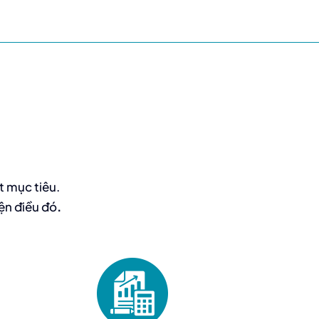
t mục tiêu.
ện điều đó
.
Doanh nghiệp và nhà đầu tư sử dụng thẩm
định giá cho hoạt động kế toán, báo cáo
tài chính, tuân thủ IFRS hoặc VAS, và quản