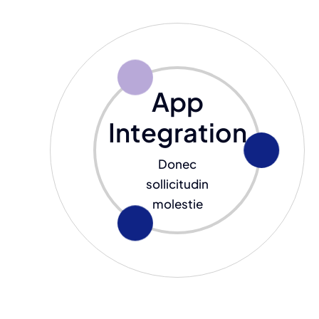
App
Integration
Donec
sollicitudin
molestie